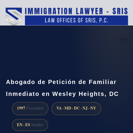
(888) 437-7747
Request a consultation
Abogado de Petición de Familiar
Inmediato en Wesley Heights, DC
1997
VA · MD · DC · NJ · NY
Founded
EN · ES
Intake