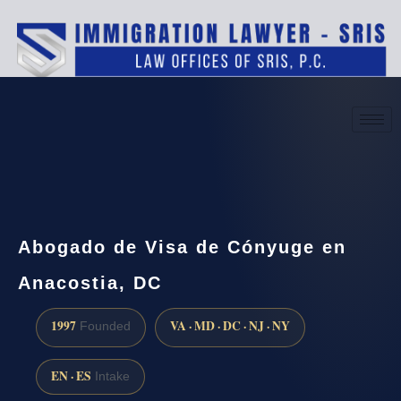
(888) 437-7747
Request a consultation
Abogado de Visa de Cónyuge en
Anacostia, DC
1997
VA · MD · DC · NJ · NY
Founded
EN · ES
Intake