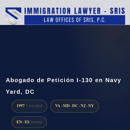
(888) 437-7747
Request a consultation
Abogado de Petición I-130 en Navy
Yard, DC
1997
VA · MD · DC · NJ · NY
Founded
EN · ES
Intake