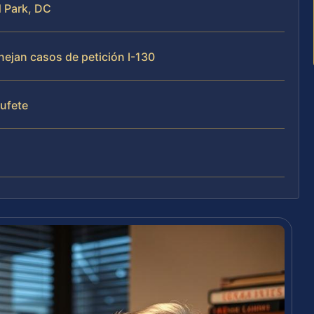
d Park, DC
nejan casos de petición I-130
bufete