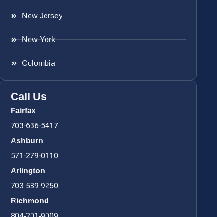
New Jersey
New York
Colombia
Call Us
Fairfax
703-636-5417
Ashburn
571-279-0110
Arlington
703-589-9250
Richmond
804-201-9009