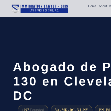
Home
About U
Abogado de Pe
130 en Clevel
DC
1997
VA · MD · DC · NJ · NY
EN · ES
Founded