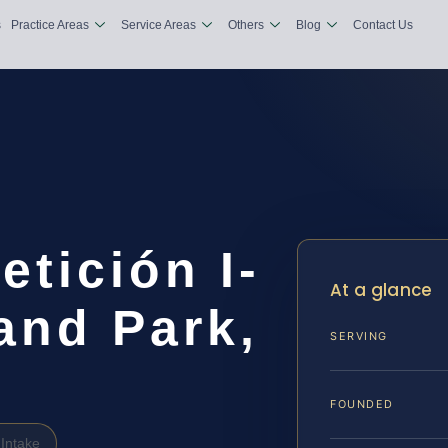
s
Practice Areas
Service Areas
Others
Blog
Contact Us
tición I-
At a glance
and Park,
SERVING
FOUNDED
Intake