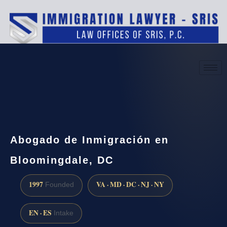
(888) 437-7747
Request a consultation
Abogado de Inmigración en
Bloomingdale, DC
1997
VA · MD · DC · NJ · NY
Founded
EN · ES
Intake