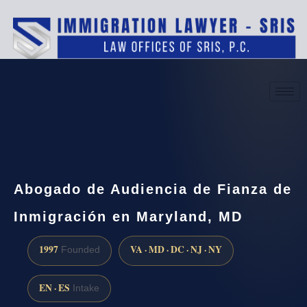
(888) 437-7747
Request a consultation
Abogado de Audiencia de Fianza de
Inmigración en Maryland, MD
1997
VA · MD · DC · NJ · NY
Founded
EN · ES
Intake